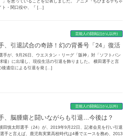
S）」を患っていることを公表しました。 アニメ『ちびまる子ちゃ
ト・関口役や、『 […]
芸能人の闘病記(がん以外)
選手、引退試合の奇跡！幻の背番号「24」復活
選手が、9月26日、ウエスタン・リーグ「阪神」対「ソフトバン
球場）に出場し、現役生活の引退を飾りました。 横田選手と言
後遺症による引退を発 […]
芸能人の闘病記(がん以外)
選手、脳腫瘍と闘いながらも引退…今後は？
田慎太郎選手（24）が、2019年9月22日、記者会見を行い引退
選手と言えば、鹿児島実業高校時代は4番でエースを務め、2013