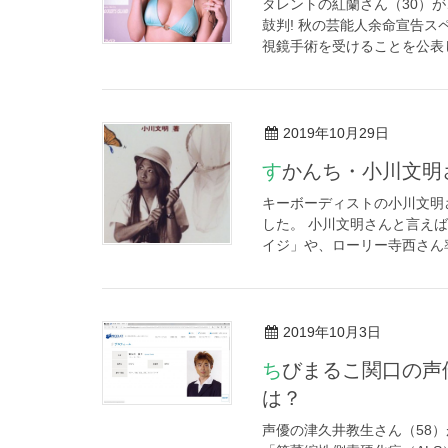
タレントの紅蘭さん（30）が、
鼓判! 秋の芸能人余命宣告ス
視鏡手術を受けることを公表し
2019年10月29日
すかんち・小川文
キーボーディストの小川文明さ
した。 小川文明さんと言え
イジ」や、ローリー寺西さん率
2019年10月3日
ちびまるこ関口の声優・津久井教生さん、難病公表…「ALS」と
は？
声優の津久井教生さん（58