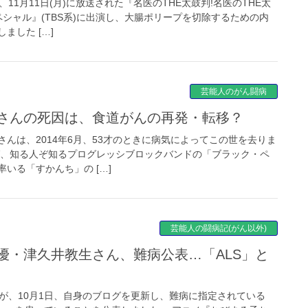
11月11日(月)に放送された『名医のTHE太鼓判!名医のTHE太
ペシャル』(TBS系)に出演し、大腸ポリープを切除するための内
ました […]
芸能人のがん闘病
明さんの死因は、食道がんの再発・転移？
んは、2014年6月、53才のときに病気によってこの世を去りま
ば、知る人ぞ知るプログレッシブロックバンドの「ブラック・ペ
いる「すかんち」の […]
芸能人の闘病記(がん以外)
）が、10月1日、自身のブログを更新し、難病に指定されている