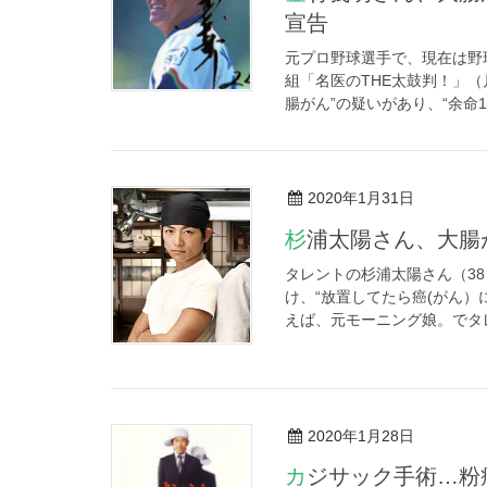
宣告
元プロ野球選手で、現在は野
組「名医のTHE太鼓判！」（
腸がん”の疑いがあり、“余命1年
2020年1月31日
杉浦太陽さん、大
タレントの杉浦太陽さん（3
け、“放置してたら癌(がん）
えば、元モーニング娘。でタレ
2020年1月28日
カジサック手術…粉瘤（アテローム）とは？癌（がん）とは違