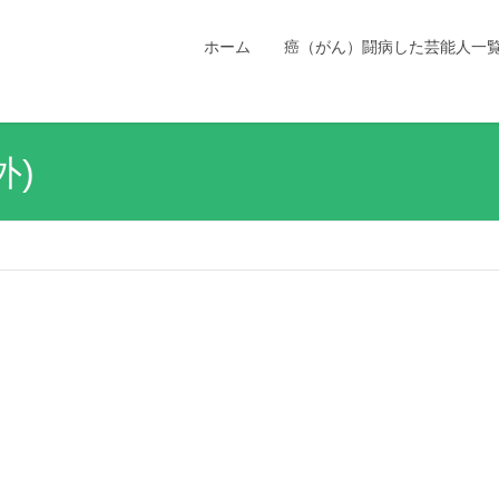
ホーム
癌（がん）闘病した芸能人一
外)