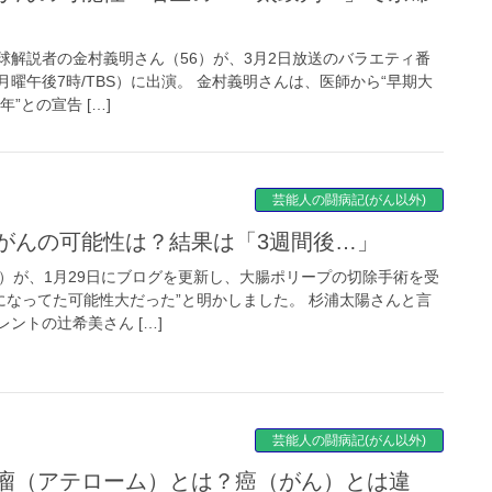
球解説者の金村義明さん（56）が、3月2日放送のバラエティ番
月曜午後7時/TBS）に出演。 金村義明さんは、医師から“早期大
”との宣告 […]
芸能人の闘病記(がん以外)
腸がんの可能性は？結果は「3週間後…」
8）が、1月29日にブログを更新し、大腸ポリープの切除手術を受
になってた可能性大だった”と明かしました。 杉浦太陽さんと言
ントの辻希美さん […]
芸能人の闘病記(がん以外)