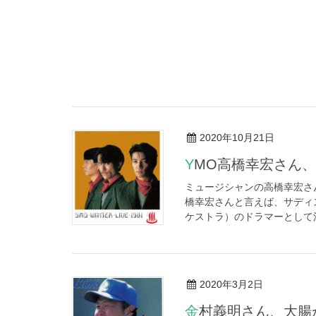
2020年10月21日
YMO高橋幸宏さん
ミュージシャンの高橋幸宏さん
橋幸宏さんと言えば、サディ
ケストラ）のドラマーとして活
2020年3月2日
金村義明さん、大腸がんの可能性「名医のTHE太鼓判！」で余命