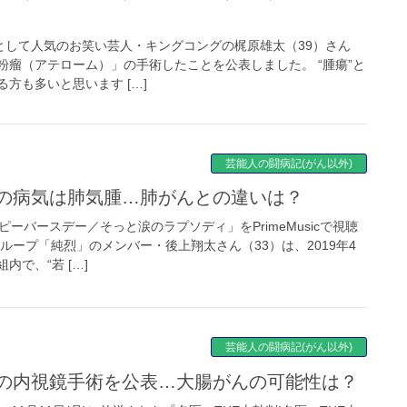
”として人気のお笑い芸人・キングコングの梶原雄太（39）さん
粉瘤（アテローム）」の手術したことを公表しました。 “腫瘍”と
方も多いと思います […]
芸能人の闘病記(がん以外)
んの病気は肺気腫…肺がんとの違いは？
ーバースデー／そっと涙のラプソディ」をPrimeMusicで視聴
ループ「純烈」のメンバー・後上翔太さん（33）は、2019年4
で、“若 […]
芸能人の闘病記(がん以外)
プの内視鏡手術を公表…大腸がんの可能性は？