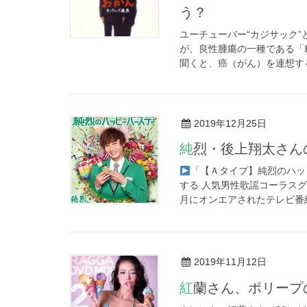
う？
ユーチューバー“カジサック
が、良性腫瘍の一種である「
聞くと、癌（がん）を連想する
2019年12月25日
純烈・後上翔太さ
「【Ａタイプ】純烈のハッピ
する 人気男性歌謡コーラスグ
月にオンエアされたテレビ番組内
2019年11月12日
紅蘭さん、ポリー