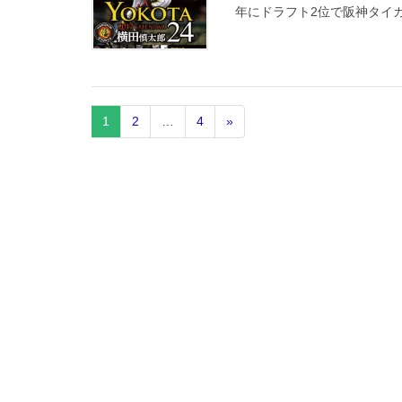
年にドラフト2位で阪神タイガ
1
2
…
4
»