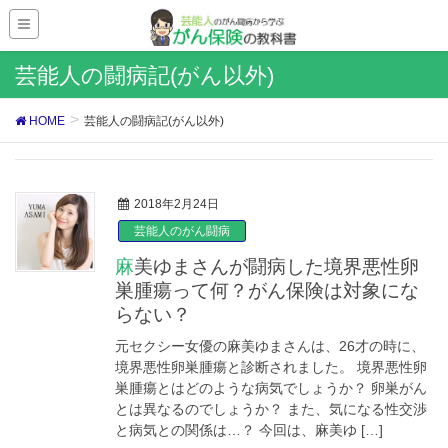
芸能人の闘病記(がん以外)
HOME
芸能人の闘病記(がん以外)
2018年2月24日
芸能人のがん闘病
麻美ゆまさんが闘病した境界悪性卵
巣腫瘍って何？がん保険は対象にな
らない？
元セクシー女優の麻美ゆまさんは、26才の時に、
境界悪性卵巣腫瘍と診断されました。 境界悪性卵
巣腫瘍とはどのような病気でしょうか？ 卵巣がん
とは異なるのでしょうか？ また、気になる性交渉
と病気との関係は…？ 今回は、麻美ゆ […]