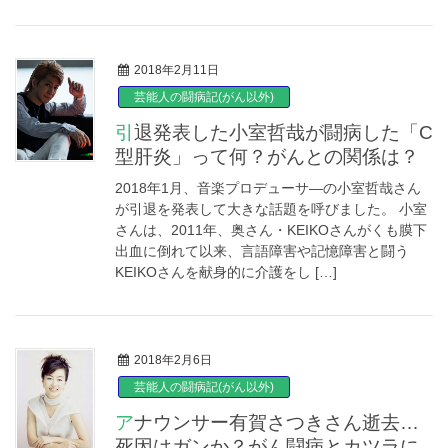
2018年2月11日
芸能人の闘病記(がん以外)
引退発表した小室哲哉が闘病した「C
型肝炎」って何？がんとの関係は？
2018年1月、音楽プロデューサ―の小室哲哉さん
が引退を発表して大きな話題を呼びました。 小室
さんは、2011年、奥さん・KEIKOさんがくも膜下
出血に倒れて以来、言語障害や記憶障害と闘う
KEIKOさんを献身的に介護をし […]
2018年2月6日
芸能人の闘病記(がん以外)
アナウンサー有賀さつきさん逝去…
死因はガンか？がん闘病とカツラに