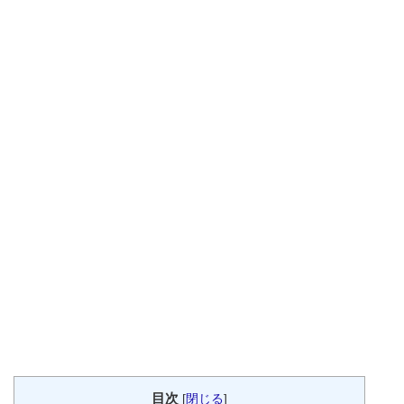
目次
[
閉じる
]