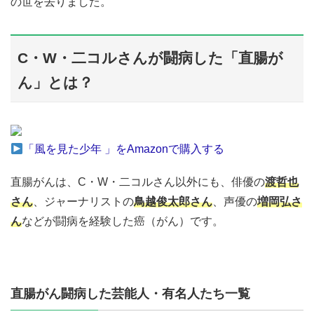
の世を去りました。
C・W・二コルさんが闘病した「直腸が
ん」とは？
「風を見た少年 」をAmazonで購入する
直腸がんは、C・W・二コルさん以外にも、俳優の
渡哲也
さん
、ジャーナリストの
鳥越俊太郎さん
、声優の
増岡弘さ
ん
などが闘病を経験した癌（がん）です。
直腸がん闘病した芸能人・有名人たち一覧