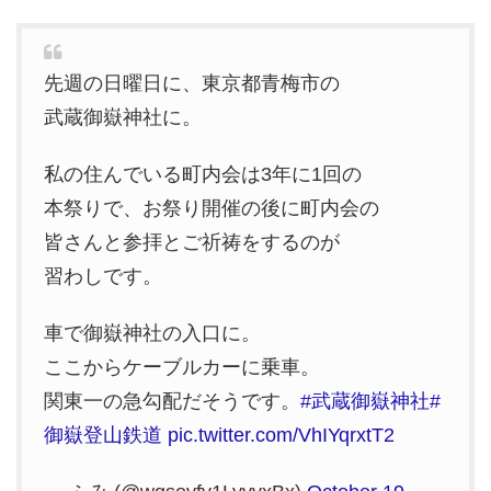
先週の日曜日に、東京都青梅市の
武蔵御嶽神社に。
私の住んでいる町内会は3年に1回の
本祭りで、お祭り開催の後に町内会の
皆さんと参拝とご祈祷をするのが
習わしです。
車で御嶽神社の入口に。
ここからケーブルカーに乗車。
関東一の急勾配だそうです。
#武蔵御嶽神社
#
御嶽登山鉄道
pic.twitter.com/VhIYqrxtT2